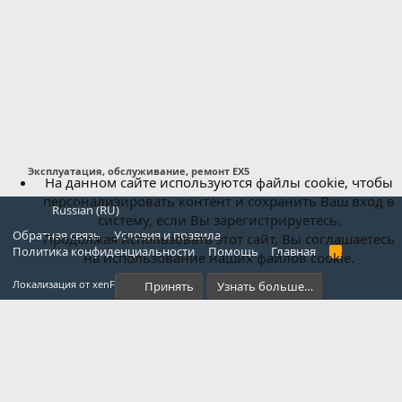
Эксплуатация, обслуживание, ремонт EX5
На данном сайте используются файлы cookie, чтобы
персонализировать контент и сохранить Ваш вход в
Russian (RU)
систему, если Вы зарегистрируетесь.
Обратная связь
Условия и правила
Продолжая использовать этот сайт, Вы соглашаетесь
Политика конфиденциальности
Помощь
Главная
R
на использование наших файлов cookie.
S
S
®
Локализация от xenForo.Info
Принять
Узнать больше…