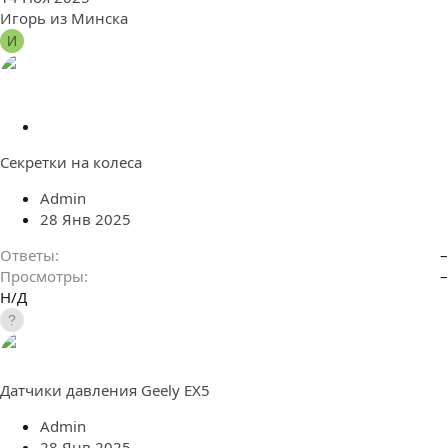
Игорь из Минска
И
П
е
Секретки на колеса
р
е
Admin
а
28 Янв 2025
д
р
Ответы
–
е
Просмотры
–
с
Н/Д
а
ц
и
я
Датчики давления Geely EX5
Admin
28 Янв 2025