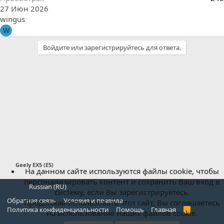
27 Июн 2026
wingus
W
Войдите или зарегистрируйтесь для ответа.
Geely EX5 (E5)
На данном сайте используются файлы cookie, чтобы
персонализировать контент и сохранить Ваш вход в
Russian (RU)
систему, если Вы зарегистрируетесь.
Обратная связь
Условия и правила
Продолжая использовать этот сайт, Вы соглашаетесь
Политика конфиденциальности
Помощь
Главная
R
на использование наших файлов cookie.
S
S