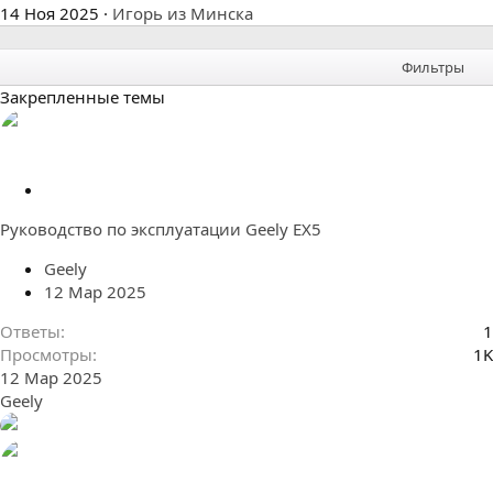
14 Ноя 2025
Игорь из Минска
Фильтры
Закрепленные темы
З
а
Руководство по эксплуатации Geely EX5
к
р
Geely
е
12 Мар 2025
п
л
Ответы
1
е
Просмотры
1K
н
12 Мар 2025
о
Geely