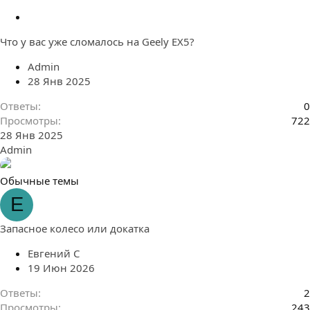
З
а
Что у вас уже сломалось на Geely EX5?
к
р
Admin
е
28 Янв 2025
п
л
Ответы
0
е
Просмотры
722
н
28 Янв 2025
о
Admin
Обычные темы
Е
Запасное колесо или докатка
Евгений С
19 Июн 2026
Ответы
2
Просмотры
243