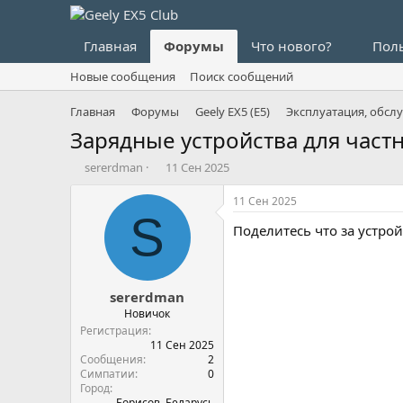
Главная
Форумы
Что нового?
Пол
Новые сообщения
Поиск сообщений
Главная
Форумы
Geely EX5 (E5)
Эксплуатация, обсл
Зарядные устройства для част
А
Д
sererdman
11 Сен 2025
в
а
т
т
11 Сен 2025
о
а
S
Поделитесь что за устро
р
н
т
а
е
ч
м
а
sererdman
ы
л
а
Новичок
Регистрация
11 Сен 2025
Сообщения
2
Симпатии
0
Город
Борисов, Беларусь