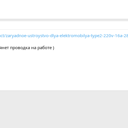
ct/zaryadnoe-ustroystvo-dlya-elektromobilya-type2-220v-16a-
тянет проводка на работе )
m
ктронная почта