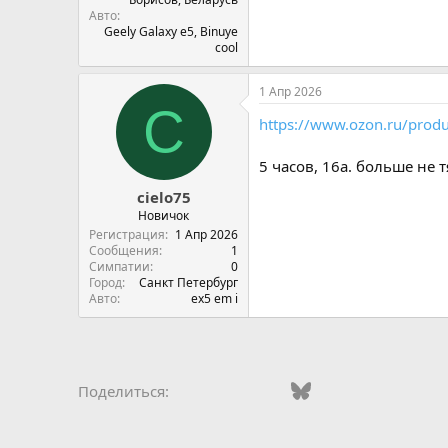
Авто
Geely Galaxy e5, Binuye
cool
1 Апр 2026
C
https://www.ozon.ru/produ
5 часов, 16а. больше не 
cielo75
Новичок
Регистрация
1 Апр 2026
Сообщения
1
Симпатии
0
Город
Санкт Петербург
Авто
ex5 em i
Vkontakte
Odnoklassniki
Mail.ru
Bluesky
WhatsApp
Telegra
Эле
Поделиться: