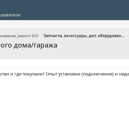
ьзователи
уживание, ремонт EX5
Запчасти, аксессуары, доп. оборудование EX5
ного дома/гаража
йство и где покупали? Опыт установки (подключения) и недо