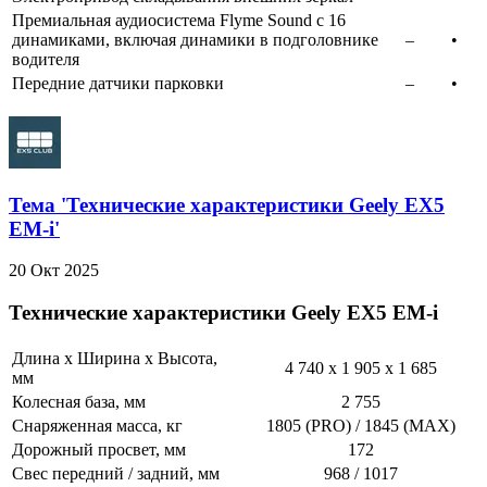
Премиальная аудиосистема Flyme Sound с 16
динамиками, включая динамики в подголовнике
–​
•​
водителя
Передние датчики парковки
–​
•​
Тема 'Технические характеристики Geely EX5
EM-i'
20 Окт 2025
Технические характеристики Geely EX5 EM-i​
Длина x Ширина x Высота,
4 740 x 1 905 x 1 685​
мм
Колесная база, мм
2 755​
Снаряженная масса, кг
1805 (PRO) / 1845 (MAX)​
Дорожный просвет, мм
172​
Свес передний / задний, мм
968 / 1017​