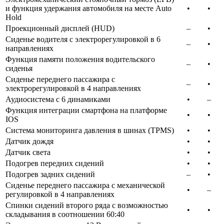
и функция удержания автомобиля на месте Auto
•​
•​
Hold
Проекционный дисплей (HUD)
–​
•​
Сиденье водителя с электрорегулировкой в 6
–​
•​
направлениях
Функция памяти положения водительского
–​
•​
сиденья
Сиденье переднего пассажира с
–​
•​
электрорегулировкой в 4 направлениях
Аудиосистема с 6 динамиками
•​
–​
Функция интеграции смартфона на платформе
•​
•​
IOS
Система мониторинга давления в шинах (TPMS)
•​
•​
Датчик дождя
•​
•​
Датчик света
•​
•​
Подогрев передних сидений
•​
•​
Подогрев задних сидений
–​
•​
Сиденье переднего пассажира с механической
•​
–​
регулировкой в 4 направлениях
Спинки сидений второго ряда с возможностью
•​
•​
складывания в соотношении 60:40