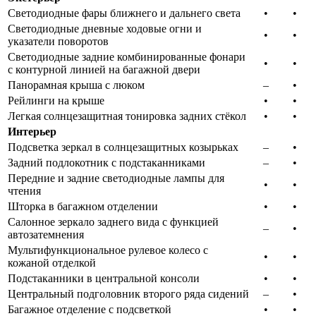
Светодиодные фары ближнего и дальнего света
•​
•​
Светодиодные дневные ходовые огни и
•​
•​
указатели поворотов
Светодиодные задние комбинированные фонари
•​
•​
с контурной линией на багажной двери
Панорамная крыша с люком
–​
•​
Рейлинги на крыше
•​
•​
Легкая солнцезащитная тонировка задних стёкол
•​
•​
Интерьер
Подсветка зеркал в солнцезащитных козырьках
–​
•​
Задний подлокотник с подстаканниками
–​
•​
Передние и задние светодиодные лампы для
•​
•​
чтения
Шторка в багажном отделении
•​
•​
Салонное зеркало заднего вида с функцией
–​
•​
автозатемнения
Мультифункциональное рулевое колесо с
•​
•​
кожаной отделкой
Подстаканники в центральной консоли
•​
•​
Центральный подголовник второго ряда сидений
–​
•​
Багажное отделение с подсветкой
•​
•​