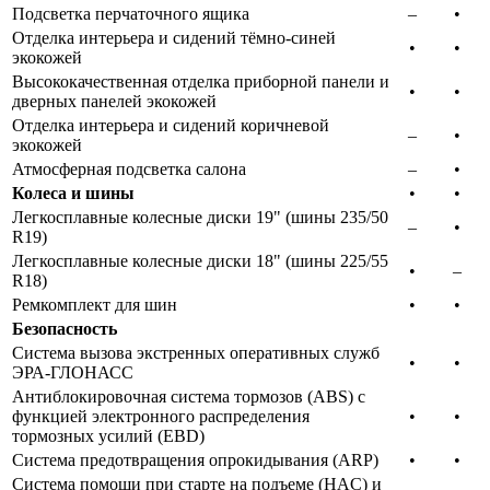
Подсветка перчаточного ящика
–​
•​
Отделка интерьера и сидений тёмно-синей
•​
•​
экокожей
Высококачественная отделка приборной панели и
•​
•​
дверных панелей экокожей
Отделка интерьера и сидений коричневой
–​
•​
экокожей
Атмосферная подсветка салона
–​
•​
Колеса и шины
•​
•​
Легкосплавные колесные диски 19" (шины 235/50
–​
•​
R19)
Легкосплавные колесные диски 18" (шины 225/55
•​
–​
R18)
Ремкомплект для шин
•​
•​
Безопасность
Система вызова экстренных оперативных служб
•​
•​
ЭРА-ГЛОНАСС
Антиблокировочная система тормозов (ABS) с
функцией электронного распределения
•​
•​
тормозных усилий (EBD)
Система предотвращения опрокидывания (ARP)
•​
•​
Система помощи при старте на подъеме (HАC) и