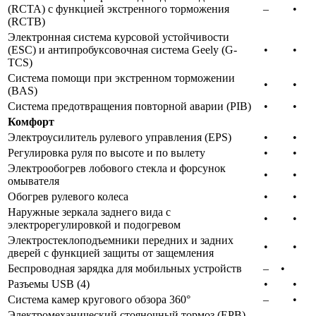
(RCTA) с функцией экстренного торможения
–​
•​
(RCTB)
Электронная система курсовой устойчивости
(ESС) и антипробуксовочная система Geely (G-
•​
•​
TCS)
Система помощи при экстренном торможении
•​
•​
(BAS)
Система предотвращения повторной аварии (PIB)
•​
•​
Комфорт
Электроусилитель рулевого управления (EPS)
•​
•​
Регулировка руля по высоте и по вылету
•​
•​
Электрообогрев лобового стекла и форсунок
•​
•​
омывателя
Обогрев рулевого колеса
•​
•​
Наружные зеркала заднего вида с
•​
•​
электрорегулировкой и подогревом
Электростеклоподъемники передних и задних
•​
•​
дверей с функцией защиты от защемления
Беспроводная зарядка для мобильных устройств
–​
•
Разъемы USB (4)
•​
•​
Система камер кругового обзора 360°
–​
•​
Электромеханический стояночный тормоз (EPB)