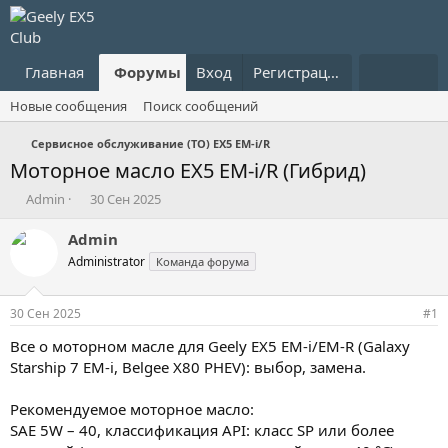
Главная
Форумы
Вход
Что нового?
Регистрация
Пользовател
Новые сообщения
Поиск сообщений
Сервисное обслуживание (ТО) EX5 EM-i/R
Моторное масло EX5 EM-i/R (Гибрид)
А
Д
Admin
30 Сен 2025
в
а
т
т
Admin
о
а
Administrator
Команда форума
р
н
т
а
е
ч
30 Сен 2025
#1
м
а
ы
л
Все о моторном масле для Geely EX5 EM-i/EM-R (Galaxy
а
Starship 7 EM-i, Belgee X80 PHEV): выбор, замена.
Рекомендуемое моторное масло:
SAE 5W – 40, классификация API: класс SP или более