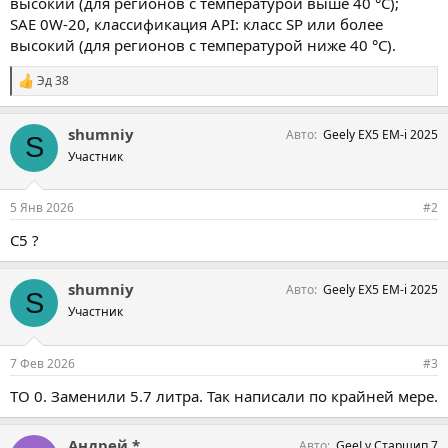
высокий (для регионов с температурой выше 40 °C);
SAE 0W-20, классификация API: класс SP или более
высокий (для регионов с температурой ниже 40 °C).
Эд 38
С
и
м
shumniy
Авто
Geely EX5 EM-i 2025
п
S
а
Участник
т
и
и
5 Янв 2026
#2
:
C5 ?
shumniy
Авто
Geely EX5 EM-i 2025
S
Участник
7 Фев 2026
#3
ТО 0. Заменили 5.7 литра. Так написали по крайней мере.
Андрей *
Авто
GeeLy Старшип 7