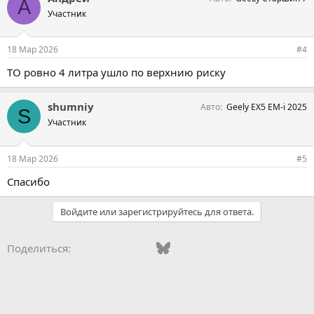
А
Участник
18 Мар 2026
#4
ТО ровно 4 литра ушло по верхнию риску
shumniy
Авто
Geely EX5 EM-i 2025
S
Участник
18 Мар 2026
#5
Спасибо
Войдите или зарегистрируйтесь для ответа.
Vkontakte
Odnoklassniki
Mail.ru
Bluesky
WhatsApp
Telegram
Электронная
Поделиться: