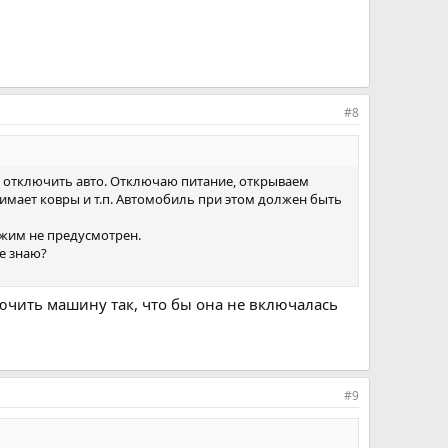
#8
мог отключить авто. Отключаю питание, открываем
имает ковры и т.п. Автомобиль при этом должен быть
режим не предусмотрен.
е знаю?
лючить машину так, что бы она не включалась
#9