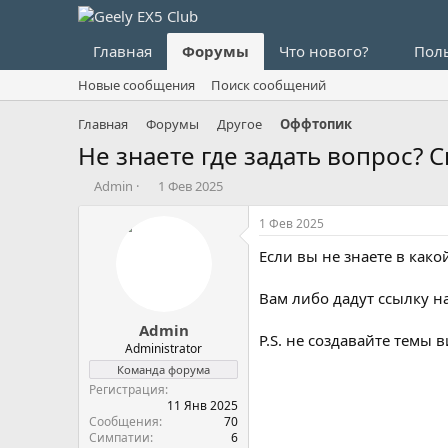
Главная
Форумы
Что нового?
Пол
Новые сообщения
Поиск сообщений
Главная
Форумы
Другое
Оффтопик
Не знаете где задать вопрос? С
А
Д
Admin
1 Фев 2025
в
а
т
т
1 Фев 2025
о
а
Если вы не знаете в како
р
н
т
а
е
ч
Вам либо дадут ссылку н
м
а
Admin
ы
л
P.S. не создавайте темы в
а
Administrator
Команда форума
Регистрация
11 Янв 2025
Сообщения
70
Симпатии
6