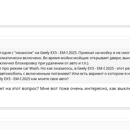
годня с "нюансом" на Geely EX5 - EM-I 2025. Приехал на мойку и не с
автоматически включено. Во время мойки мойщик открывает двери, вын
лючил блокировку при удалении от авто и т.п.).
про режим car Wash. Но как оказалось, в Geely EX5 - EM-I 2025 - этот 
м автомобиль с включенным питанием? Или есть вариант о котором я н
 EX5 - EM-I 2025 как моете свое авто?
вет на этот вопрос? Мне вот тоже очень интересно, как вык