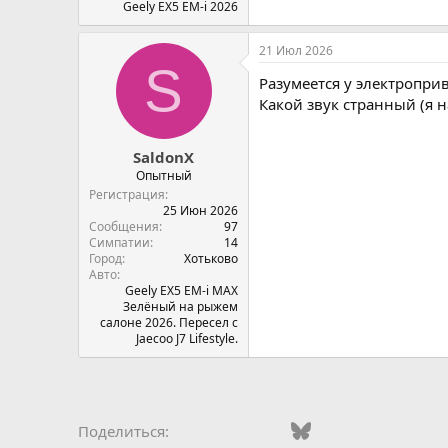
Geely EX5 EM-i 2026
21 Июл 2026
S
Разумеется у электроприв
Какой звук странный (я н
SaldonX
Опытный
Регистрация
25 Июн 2026
Сообщения
97
Симпатии
14
Город
Хотьково
Авто
Geely EX5 EM-i MAX
Зелёный на рыжем
салоне 2026. Пересел с
Jaecoo J7 Lifestyle.
Vkontakte
Odnoklassniki
Mail.ru
Bluesky
WhatsApp
Telegra
Эле
Поделиться: