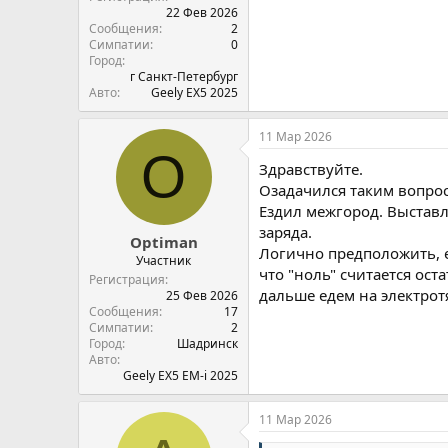
22 Фев 2026
Сообщения
2
Симпатии
0
Город
г Санкт-Петербург
Авто
Geely EX5 2025
11 Мар 2026
O
Здравствуйте.
Озадачился таким вопрос
Ездил межгород. Выстав
заряда.
Optiman
Логично предположить, е
Участник
что "ноль" считается ос
Регистрация
дальше едем на электрот
25 Фев 2026
Сообщения
17
Симпатии
2
Город
Шадринск
Авто
Geely EX5 EM-i 2025
11 Мар 2026