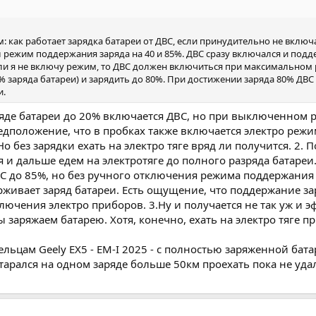
: как работает зарядка батареи от ДВС, если принудительно не вклю
 режим поддержания заряда на 40 и 85%. ДВС сразу включался и под
и я не включу режим, то ДВС должен включиться при максимальном р
30% заряда батареи) и зарядить до 80%. При достижении заряда 80% Д
и.
яде батареи до 20% включается ДВС, но при выключенном 
редположение, что в пробках также включается электро реж
о без зарядки ехать на электро тяге вряд ли получится. 2. 
и дальше едем на электротяге до полного разряда батареи.
ВС до 85%, но без ручного отключения режима поддержания 
рживает заряд батареи. Есть ощущение, что поддержание з
дключения электро приборов. 3.Ну и получается не так уж и
 заряжаем батарею. Хотя, конечно, ехать на электро тяге пр
дельцам Geely EX5 - EM-I 2025 - с полностью заряженной ба
тарался на одном заряде больше 50км проехать пока не удал