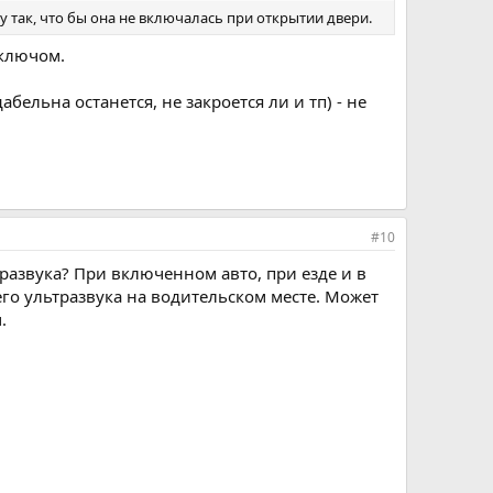
у так, что бы она не включалась при открытии двери.
 ключом.
ельна останется, не закроется ли и тп) - не
#10
тразвука? При включенном авто, при езде и в
го ультразвука на водительском месте. Может
.