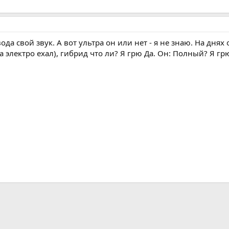
ода свой звук. А вот ультра он или нет - я не знаю. На днях
а электро ехал), гибрид что ли? Я грю Да. Он: Полный? Я гр
m
ктронная почта