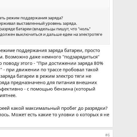
чать режим поддержания заряда?
держивал выставленный уровень заряда.
азряде батареи (владельцы пишут, что "ноль"
ВС должен выключиться и дальше едем на электротяге
режиме поддержания заряда батареи, просто
им. Возможно даже немного "подзарядиться"
По поводу этого - "При достижении заряда 80%
" - при движении по трассе пробовал такой
заряда батареи в режим электро тяги не
аряда предназначено для питания внешних
 эффективно - с помощью бензина (который
иятнее.
тареей какой максимальный пробег до разрядки?
ось. Может есть какие то уловки о которых я не
#6