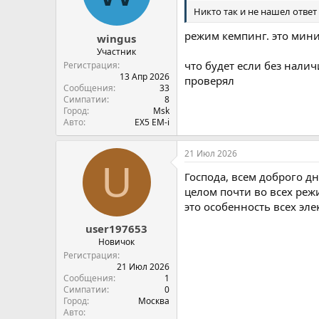
Никто так и не нашел ответ
режим кемпинг. это мини
wingus
Участник
что будет если без налич
Регистрация
13 Апр 2026
проверял
Сообщения
33
Симпатии
8
Город
Msk
Авто
EX5 EM-i
21 Июл 2026
U
Господа, всем доброго дн
целом почти во всех реж
это особенность всех эле
user197653
Новичок
Регистрация
21 Июл 2026
Сообщения
1
Симпатии
0
Город
Москва
Авто