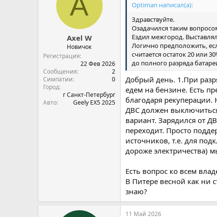
A
Optiman написал(а):
Здравствуйте.
Озадачился таким вопросом
Ездил межгород. Выставлял
Axel W
Логично предположить, есл
Новичок
считается остаток 20 или 
Регистрация
до полного разряда батаре
22 Фев 2026
Сообщения
2
Добрый день. 1.При разр
Симпатии
0
Город
едем на бензине. Есть п
г Санкт-Петербург
благодаря рекуперации. Н
Авто
Geely EX5 2025
ДВС должен выключиться 
вариант. Зарядился от Д
переходит. Просто подде
источников, т.е. для по
дороже электричества) мы
Есть вопрос ко всем вла
В Питере весной как ни с
знаю?
11 Май 2026