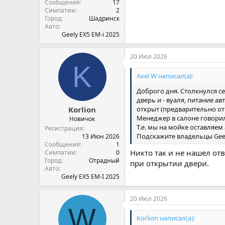
Сообщения
17
Симпатии
2
Город
Шадринск
Авто
Geely EX5 EM-i 2025
20 Июл 2026
K
Axel W написал(а):
Доброго дня. Столкнулся се
дверь и - вуаля, питание 
открыт (предварительно отк
Korlion
Менеджер в салоне говорил 
Новичок
Т.е. мы на мойке оставляе
Регистрация
Подскажите владельцы Geely
13 Июн 2026
Сообщения
1
Никто так и не нашел от
Симпатии
0
Город
Отрадный
при открытии двери.
Авто
Geely EX5 EM-I 2025
20 Июл 2026
W
Korlion написал(а):