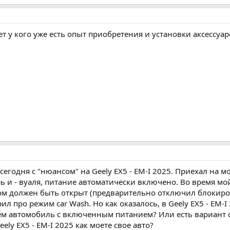
ет у кого уже есть опыт приобретения и установки аксессуа
сегодня с "нюансом" на Geely EX5 - EM-I 2025. Приехал на 
ь и - вуаля, питание автоматически включено. Во время 
том должен быть открыт (предварительно отключил блокировк
л про режим car Wash. Но как оказалось, в Geely EX5 - EM-I
яем автомобиль с включенным питанием? Или есть вариант 
ly EX5 - EM-I 2025 как моете свое авто?