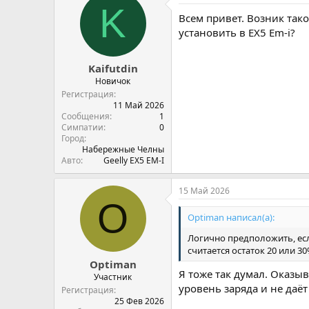
K
Всем привет. Возник так
установить в EX5 Em-i?
Kaifutdin
Новичок
Регистрация
11 Май 2026
Сообщения
1
Симпатии
0
Город
Набережные Челны
Авто
Geelly EX5 EM-I
15 Май 2026
O
Optiman написал(а):
Логично предположить, есл
считается остаток 20 или 30
Optiman
Я тоже так думал. Оказыв
Участник
уровень заряда и не даё
Регистрация
25 Фев 2026