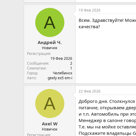
19 Фев 2026
А
Всем. Здравствуйте! Мож
качества?
Андрей Ч.
Новичок
Регистрация
19 Фев 2026
Сообщения
2
Симпатии
1
Город
Челябинск
Авто
geely ex5 em-i
22 Фев 2026
A
Доброго дня. Столкнулся 
питание, открываем двер
и т.п. Автомобиль при э
Менеджер в салоне говори
Axel W
Т.е. мы на мойке оставл
Новичок
Подскажите владельцы Gee
Регистрация