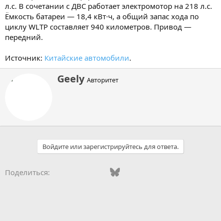
л.с. В сочетании с ДВС работает электромотор на 218 л.с.
Ёмкость батареи — 18,4 кВт·ч, а общий запас хода по
циклу WLTP составляет 940 километров. Привод —
передний.
Источник:
Китайские автомобили
.
А
Geely
Авторитет
в
т
о
р
Войдите или зарегистрируйтесь для ответа.
Vkontakte
Odnoklassniki
Mail.ru
Bluesky
WhatsApp
Telegram
Электронная
Поделиться: