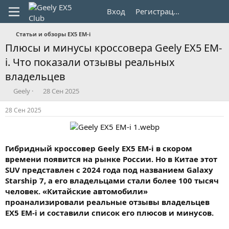
Вход
Регистрация
Статьи и обзоры EX5 EM-i
Плюсы и минусы кроссовера Geely EX5 EM-
i. Что показали отзывы реальных
владельцев
А
Д
Geely
28 Сен 2025
в
а
т
т
28 Сен 2025
о
а
р
н
т
а
е
ч
Гибридный кроссовер Geely EX5 EM-i в скором
м
а
времени появится на рынке России. Но в Китае этот
ы
л
SUV представлен с 2024 года под названием Galaxy
а
Starship 7, а его владельцами стали более 100 тысяч
человек. «Китайские автомобили»
проанализировали реальные отзывы владельцев
EX5 EM-i и составили список его плюсов и минусов.