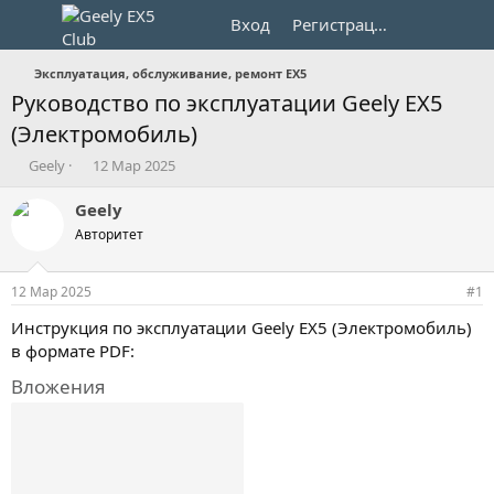
Вход
Регистрация
Эксплуатация, обслуживание, ремонт EX5
Руководство по эксплуатации Geely EX5
(Электромобиль)
А
Д
Geely
12 Мар 2025
в
а
т
т
Geely
о
а
Авторитет
р
н
т
а
е
ч
12 Мар 2025
#1
м
а
ы
л
Инструкция по эксплуатации Geely EX5 (Электромобиль)
а
в формате PDF:
Вложения