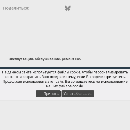
Vkontakte
Odnoklassniki
Mail.ru
Bluesky
WhatsApp
Telegram
Электронная
Поделиться:
Эксплуатация, обслуживание, ремонт EX5
Russian (RU)
На данном сайте используются файлы cookie, чтобы персонализировать
контент и сохранить Ваш вход в систему, если Вы зарегистрируетесь.
Обратная связь
Условия и правила
Продолжая использовать этот сайт, Вы соглашаетесь на использование
Политика конфиденциальности
Помощь
Главная
R
наших файлов cookie.
S
S
Принять
Узнать больше…
®
Локализация от xenForo.Info