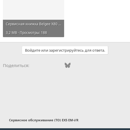
Сервисная книжка Belgee X80 PHEV.pdf
3,2 MB · Просмотры: 188
Войдите или зарегистрируйтесь для ответа.
Vkontakte
Odnoklassniki
Mail.ru
Bluesky
WhatsApp
Telegram
Электронная
Поделиться:
Сервисное обслуживание (ТО) EX5 EM-i/R