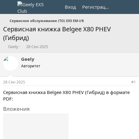
Вход
Регистрация
Сервисное обслуживание (ТО) EX5 EM-i/R
Сервисная книжка Belgee X80 PHEV
(Гибрид)
А
Д
Geely
28 Сен 2025
в
а
т
т
Geely
о
а
Авторитет
р
н
т
а
е
ч
28 Сен 2025
#1
м
а
ы
л
Сервисная книжка Belgee X80 PHEV (Гибрид) в формате
а
PDF:
Вложения