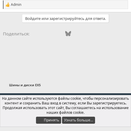
Admin
С
и
м
Войдите или зарегистрируйтесь для ответа.
п
а
т
Vkontakte
Odnoklassniki
Mail.ru
Bluesky
WhatsApp
Telegram
Электронная
Поделиться:
и
и
:
Шины и диски EX5
Russian (RU)
На данном сайте используются файлы cookie, чтобы персонализировать
контент и сохранить Ваш вход в систему, если Вы зарегистрируетесь.
Обратная связь
Условия и правила
Продолжая использовать этот сайт, Вы соглашаетесь на использование
Политика конфиденциальности
Помощь
Главная
R
наших файлов cookie.
S
S
Принять
Узнать больше…
®
Локализация от xenForo.Info