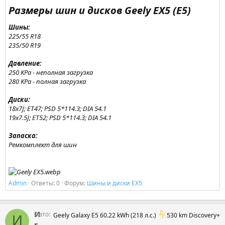
Размеры шин и дисков Geely EX5 (E5)​
Шины:
225/55 R18
235/50 R19
Давление:
250 KPa - неполная загрузка
280 KPa - полная загрузка
Диски:
18x7J; ET47; PSD 5*114.3; DIA 54.1
19x7.5J; ET52; PSD 5*114.3; DIA 54.1
Запаска:
Ремкомплект для шин
Admin
Ответы: 0
Форум:
Шины и диски EX5
И
Авто
Geely Galaxy E5 60.22 kWh (218 л.с.)
530 km Discovery+
И
г