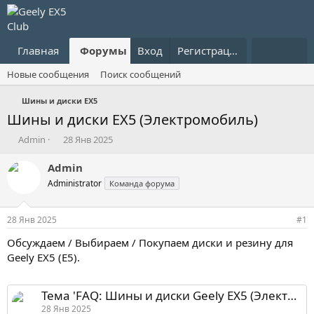
Главная
Форумы
Вход
Что нового?
Регистрация
Пользовател
Новые сообщения
Поиск сообщений
Шины и диски EX5
Шины и диски EX5 (Электромобиль)
А
Д
Admin
28 Янв 2025
в
а
т
т
Admin
о
а
Administrator
Команда форума
р
н
т
а
е
ч
28 Янв 2025
#1
м
а
ы
л
Обсуждаем / Выбираем / Покупаем диски и резину для
а
Geely EX5 (E5).
Тема 'FAQ: Шины и диски Geely EX5 (Электромобиль)'
28 Янв 2025