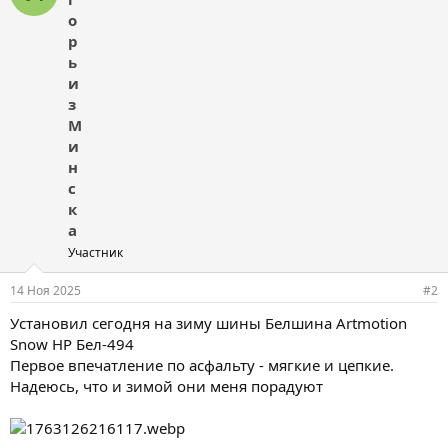
о
р
ь
и
з
М
и
н
с
к
а
Участник
14 Ноя 2025
#2
Установил сегодня на зиму шины Белшина Artmotion
Snow HP Бел-494
Первое впечатление по асфальту - мягкие и цепкие.
Надеюсь, что и зимой они меня порадуют