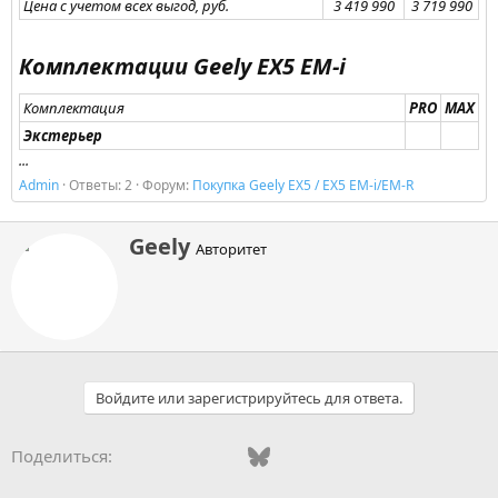
Цена с учетом всех выгод, руб.
3 419 990​
3 719 990​
Комплектации Geely EX5 EM-i​
Комплектация
PRO
MAX
Экстерьер
...
Admin
Ответы: 2
Форум:
Покупка Geely EX5 / EX5 EM-i/EM-R
А
Geely
Авторитет
в
т
о
р
Войдите или зарегистрируйтесь для ответа.
Vkontakte
Odnoklassniki
Mail.ru
Bluesky
WhatsApp
Telegram
Электронная
Поделиться: