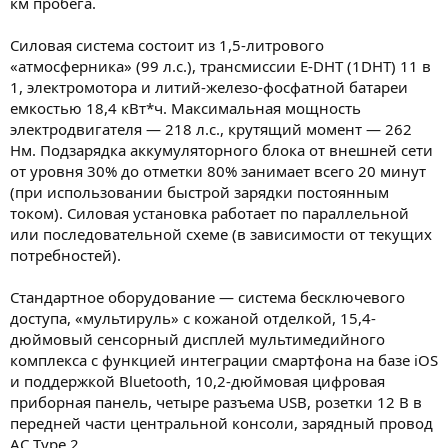
км пробега.
Силовая система состоит из 1,5-литрового
«атмосферника» (99 л.с.), трансмиссии E-DHT (1DHT) 11 в
1, электромотора и литий-железо-фосфатной батареи
емкостью 18,4 кВт*ч. Максимальная мощность
электродвигателя — 218 л.с., крутящий момент — 262
Нм. Подзарядка аккумуляторного блока от внешней сети
от уровня 30% до отметки 80% занимает всего 20 минут
(при использовании быстрой зарядки постоянным
током). Силовая установка работает по параллельной
или последовательной схеме (в зависимости от текущих
потребностей).
Стандартное оборудование — система бесключевого
доступа, «мультируль» с кожаной отделкой, 15,4-
дюймовый сенсорный дисплей мультимедийного
комплекса с функцией интеграции смартфона на базе iOS
и поддержкой Bluetooth, 10,2-дюймовая цифровая
приборная панель, четыре разъема USB, розетки 12 В в
передней части центральной консоли, зарядный провод
AC Type 2.