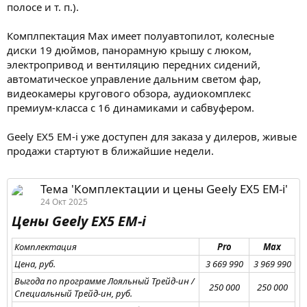
полосе и т. п.).
Комплпектация Max имеет полуавтопилот, колесные
диски 19 дюймов, панорамную крышу с люком,
электропривод и вентиляцию передних сидений,
автоматическое управление дальним светом фар,
видеокамеры кругового обзора, аудиокомплекс
премиум-класса с 16 динамиками и сабвуфером.
Geely EX5 EM-i уже доступен для заказа у дилеров, живые
продажи стартуют в ближайшие недели.
Тема 'Комплектации и цены Geely EX5 EM-i'
24 Окт 2025
Цены Geely EX5 EM-i​
Комплектация
Pro
Max
Цена, руб.
3 669 990​
3 969 990​
Выгода по программе Лояльный Трейд-ин /
250 000​
250 000​
Специальный Трейд-ин, руб.