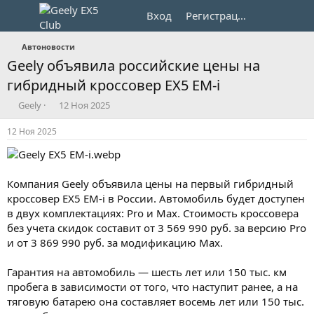
Вход
Регистрация
Автоновости
Geely объявила российские цены на
гибридный кроссовер EX5 EM-i
А
Д
Geely
12 Ноя 2025
в
а
т
т
12 Ноя 2025
о
а
р
н
т
а
е
ч
Компания Geely объявила цены на первый гибридный
м
а
кроссовер EX5 EM-i в России. Автомобиль будет доступен
ы
л
в двух комплектациях: Pro и Max. Стоимость кроссовера
а
без учета скидок составит от 3 569 990 руб. за версию Pro
и от 3 869 990 руб. за модификацию Max.
Гарантия на автомобиль — шесть лет или 150 тыс. км
пробега в зависимости от того, что наступит ранее, а на
тяговую батарею она составляет восемь лет или 150 тыс.