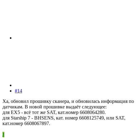
#14
Ха, обновил прошивку сканера, и обновилась информация по
датчикам. В новой прошивке выдаёт следующее:
для ЕХ5 - всё тот же SAT, кат.номер 6608064280.
для Starship 7 - BHSENS, кат. номер 6608125749, или SAT,
кат.номер 6608067897.
J