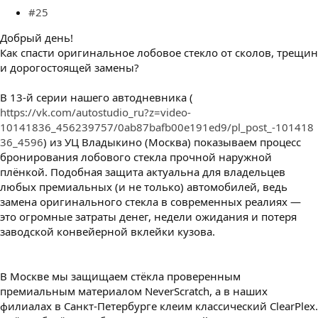
#25
Добрый день!
Как спасти оригинальное лобовое стекло от сколов, трещин
и дорогостоящей замены?
В 13-й серии нашего автодневника (
https://vk.com/autostudio_ru?z=video-
10141836_456239757/0ab87bafb00e191ed9/pl_post_-101418
36_4596
) из УЦ Владыкино (Москва) показываем процесс
бронирования лобового стекла прочной наружной
плёнкой. Подобная защита актуальна для владельцев
любых премиальных (и не только) автомобилей, ведь
замена оригинального стекла в современных реалиях —
это огромные затраты денег, недели ожидания и потеря
заводской конвейерной вклейки кузова.
В Москве мы защищаем стёкла проверенным
премиальным материалом NeverScratch, а в наших
филиалах в Санкт-Петербурге клеим классический ClearPlex.