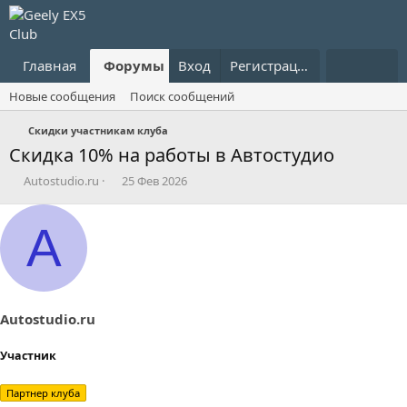
Главная
Форумы
Вход
Что нового?
Регистрация
Пользовател
Новые сообщения
Поиск сообщений
Скидки участникам клуба
Скидка 10% на работы в Автостудио
А
Д
Autostudio.ru
25 Фев 2026
в
а
т
т
A
о
а
р
н
т
а
е
ч
м
а
ы
л
Autostudio.ru
а
Участник
Партнер клуба