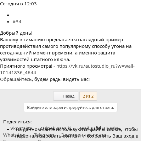
Сегодня в 12:03
#34
Добрый день!
Вашему вниманию предлагается наглядный пример
противодействия самого популярному способу угона на
сегодняшний момент времени, а именно защита
уязвимостей штатного ключа.
Приятного просмотра! -
https://vk.ru/autostudio_ru?w=wall-
10141836_4644
Обращайтесь
, будем рады видеть Вас!
Первый
Назад
2 из 2
Войдите или зарегистрируйтесь для ответа.
Поделиться:
Vkontakte
Odnoklassniki
Mail.ru
Bluesky
На данном сайте используются файлы cookie, чтобы
WhatsApp
Telegram
Электронная почта
персонализировать контент и сохранить Ваш вход в